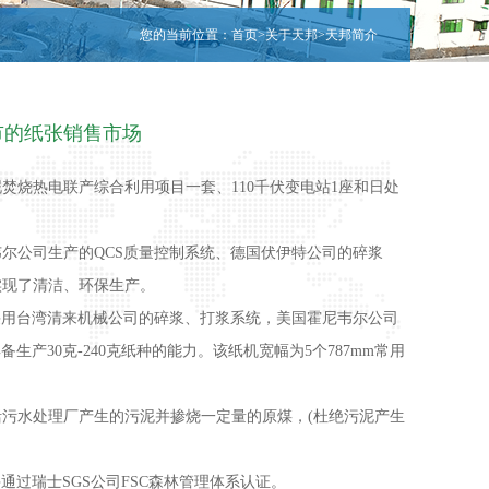
您的当前位置：
首页
>
关于天邦
>
天邦简介
市的纸张销售市场
焚烧热电联产综合利用项目一套、110千伏变电站1座和日处
尔公司生产的QCS质量控制系统、德国伏伊特公司的碎浆
实现了清洁、环保生产。
，采用台湾清来机械公司的碎浆、打浆系统，美国霍尼韦尔公司
30克-240克纸种的能力。该纸机宽幅为5个787mm常用
污水处理厂产生的污泥并掺烧一定量的原煤，(杜绝污泥产生
过瑞士SGS公司FSC森林管理体系认证。