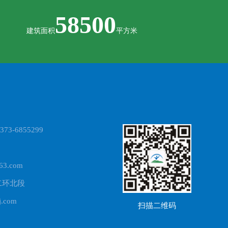
58500
建筑面积
平方米
73-6855299
3.com
二环北段
.com
扫描二维码