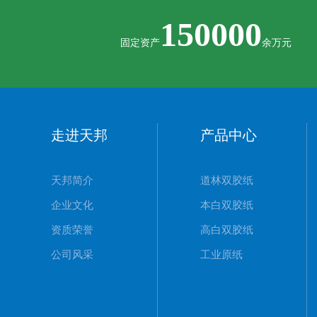
150000
固定资产
余万元
走进天邦
产品中心
天邦简介
道林双胶纸
企业文化
本白双胶纸
资质荣誉
高白双胶纸
公司风采
工业原纸