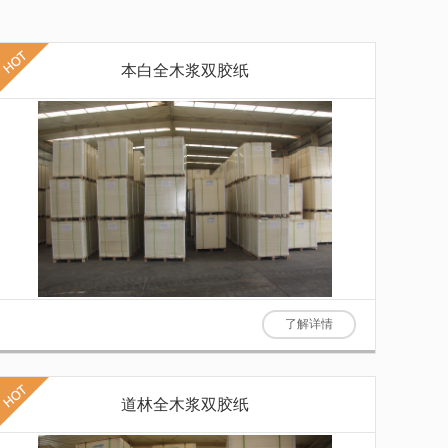
本白全木浆双胶纸
了解详情
道林全木浆双胶纸