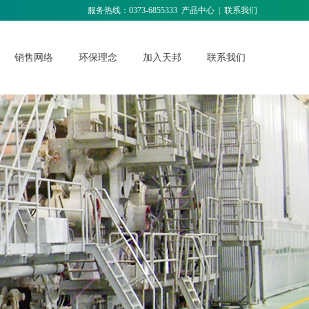
服务热线：0373-6855333
产品中心
|
联系我们
销售网络
环保理念
加入天邦
联系我们