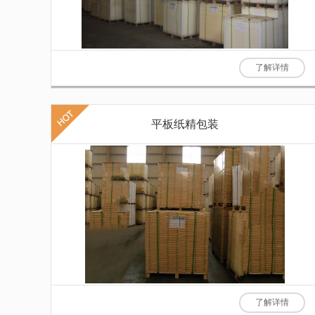
了解详情
平板纸精包装
了解详情