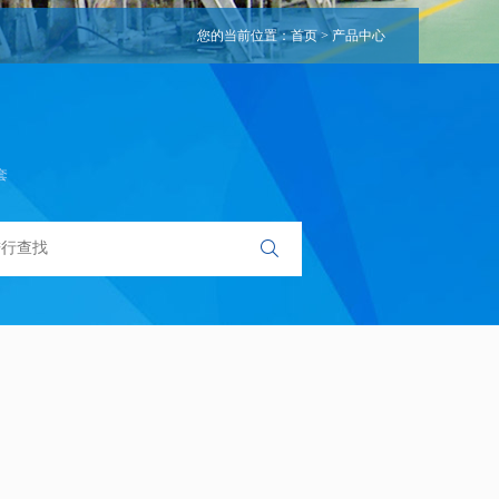
您的当前位置：
首页
>
产品中心
套