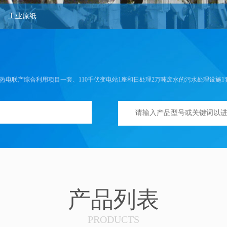
工业原纸
热电联产综合利用项目一套、110千伏变电站1座和日处理2万吨废水的污水处理设施1
产品列表
PRODUCTS