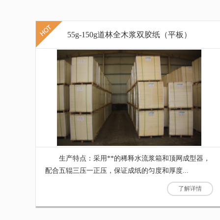
55g-150g道林全木浆双胶纸（平板）
生产特点：采用**的稀释水流浆箱和顶网成型器，
配合五辊三压一正压，保证成纸的匀度和厚度...
了解详情