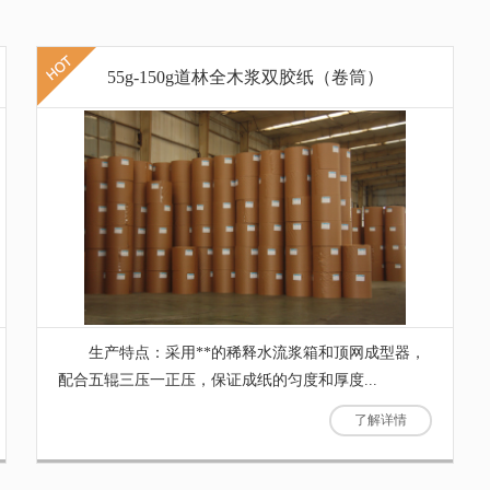
55g-150g道林全木浆双胶纸（卷筒）
生产特点：采用**的稀释水流浆箱和顶网成型器，
配合五辊三压一正压，保证成纸的匀度和厚度...
了解详情