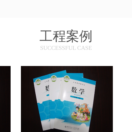
工程案例
SUCCESSFUL CASE