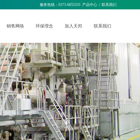
服务热线：0373-6855333
产品中心
|
联系我们
销售网络
环保理念
加入天邦
联系我们