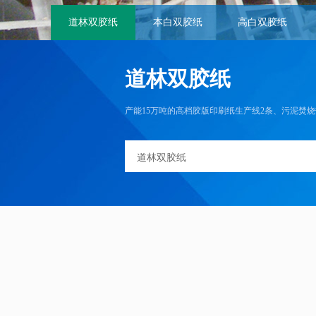
道林双胶纸
本白双胶纸
高白双胶纸
道林双胶纸
产能15万吨的高档胶版印刷纸生产线2条、污泥焚烧